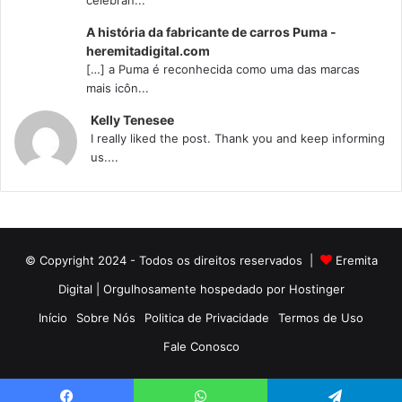
A história da fabricante de carros Puma -
heremitadigital.com
[…] a Puma é reconhecida como uma das marcas
mais icôn...
Kelly Tenesee
I really liked the post. Thank you and keep informing
us....
© Copyright 2024 - Todos os direitos reservados |
Eremita
Digital
| Orgulhosamente hospedado por Hostinger
Início
Sobre Nós
Politica de Privacidade
Termos de Uso
Fale Conosco