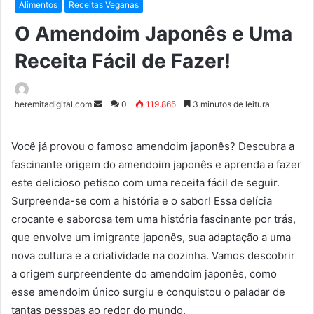
Alimentos
Receitas Veganas
O Amendoim Japonês e Uma
Receita Fácil de Fazer!
Mande
heremitadigital.com
0
119.865
3 minutos de leitura
um
e-
Você já provou o famoso amendoim japonês? Descubra a
mail
fascinante origem do amendoim japonês e aprenda a fazer
este delicioso petisco com uma receita fácil de seguir.
Surpreenda-se com a história e o sabor! Essa delícia
crocante e saborosa tem uma história fascinante por trás,
que envolve um imigrante japonês, sua adaptação a uma
nova cultura e a criatividade na cozinha. Vamos descobrir
a origem surpreendente do amendoim japonês, como
esse amendoim único surgiu e conquistou o paladar de
tantas pessoas ao redor do mundo.