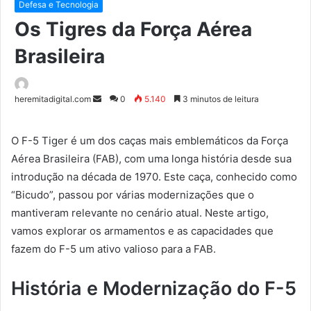
Defesa e Tecnologia
Os Tigres da Força Aérea
Brasileira
Mande
heremitadigital.com
0
5.140
3 minutos de leitura
um
e-
O F-5 Tiger é um dos caças mais emblemáticos da Força
mail
Aérea Brasileira (FAB), com uma longa história desde sua
introdução na década de 1970. Este caça, conhecido como
“Bicudo”, passou por várias modernizações que o
mantiveram relevante no cenário atual. Neste artigo,
vamos explorar os armamentos e as capacidades que
fazem do F-5 um ativo valioso para a FAB.
História e Modernização do F-5