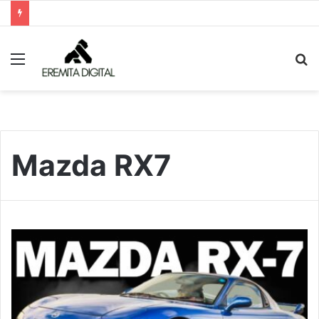
Menu
P
p
Mazda RX7