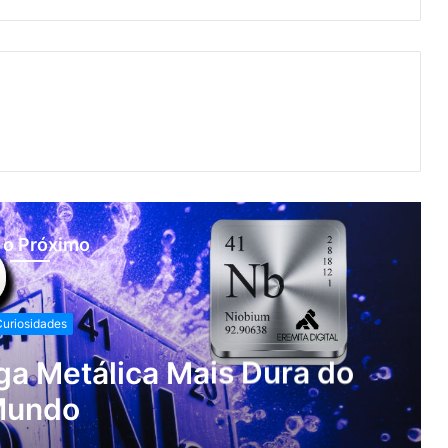
 o Próximo
uriosidades
iga Metálica Mais Dura do
undo