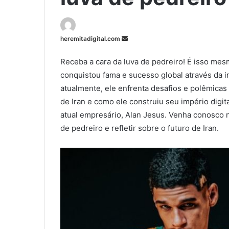
Mande
heremitadigital.com
um
Receba a cara da luva de pedreiro! É isso mes
e-
conquistou fama e sucesso global através da int
mail
atualmente, ele enfrenta desafios e polêmicas 
de Iran e como ele construiu seu império digit
atual empresário, Alan Jesus. Venha conosco 
de pedreiro e refletir sobre o futuro de Iran.