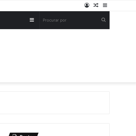
Entrar
Artigo
Barra
aleatório
Lateral
Barra
Procurar
Lateral
por