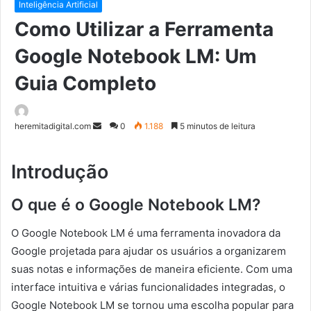
Inteligência Artificial
Como Utilizar a Ferramenta
Google Notebook LM: Um
Guia Completo
Mande
heremitadigital.com
0
1.188
5 minutos de leitura
um
e-
Introdução
mail
O que é o Google Notebook LM?
O Google Notebook LM é uma ferramenta inovadora da
Google projetada para ajudar os usuários a organizarem
suas notas e informações de maneira eficiente. Com uma
interface intuitiva e várias funcionalidades integradas, o
Google Notebook LM se tornou uma escolha popular para