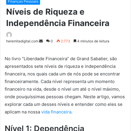
Finanças Pessoais
Níveis de Riqueza e
Independência Financeira
Mande
heremitadigital.com
0
2.773
4 minutos de leitura
um
e-
No livro “Liberdade Financeira” de Grand Sabatier, são
mail
apresentados sete níveis de riqueza e independência
financeira, nos quais cada um de nós pode se encontrar
financeiramente. Cada nível representa um momento
financeiro na vida, desde o nível um até o nível máximo,
onde pouquíssimas pessoas chegam. Neste artigo, vamos
explorar cada um desses níveis e entender como eles se
aplicam na nossa
vida financeira
.
Nível 1: Dependência